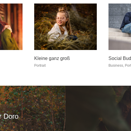
Kleine ganz groß
Social Bud
Portrait
Business
,
Port
r Doro