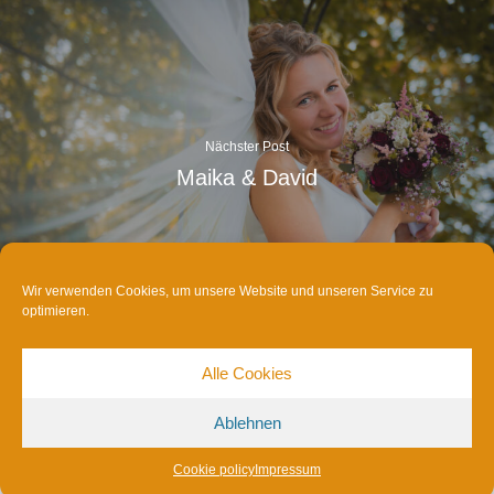
Nächster Post
Maika & David
Wir verwenden Cookies, um unsere Website und unseren Service zu
optimieren.
Alle Cookies
Ulrike Kielmann Fotografie | Portraitfotografin
Telefon: 0151 700 16 44 0 | Ulmenring 46
Ablehnen
17033 Neubrandenburg
Back t
eMail:
info(at)ulrike-kielmann.de
Cookie policy
Impressum