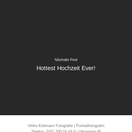
Nächster Post
Hottest Hochzeit Ever!
Ulrike Kielmann Fotografie | Portraitfotografin
Telefon: 0151 700 16 44 0 | Ulmenring 46